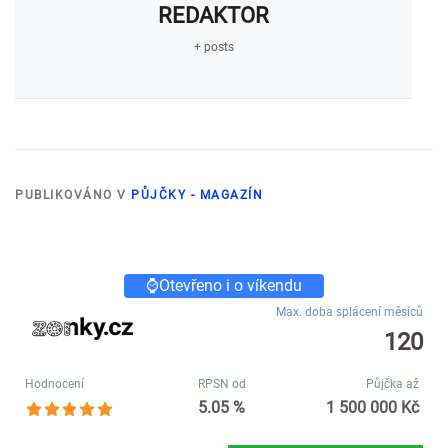
REDAKTOR
+ posts
PUBLIKOVÁNO V
PŮJČKY - MAGAZÍN
⌚Otevřeno i o víkendu
Max. doba splácení měsíců
120
Hodnocení
RPSN od
Půjčka až
5.05 %
1 500 000 Kč