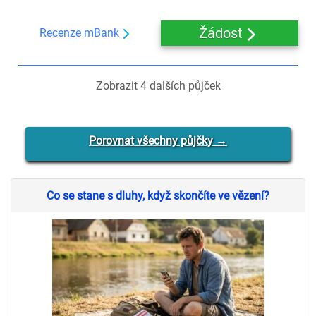
Žádost
Recenze mBank
Zobrazit
4
dalších půjček
Porovnat všechny půjčky →
Co se stane s dluhy, když skončíte ve vězení?