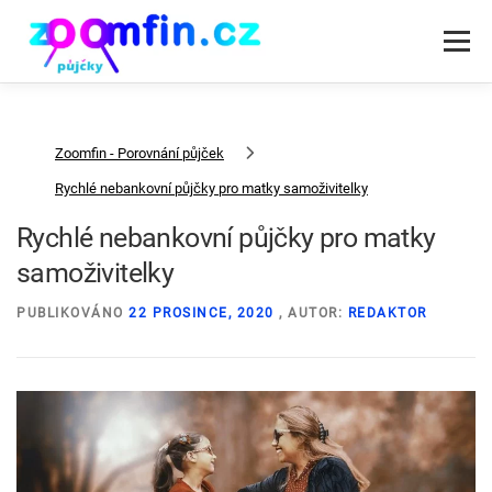
Přeskočit
na
Menu
obsah
RYCHLÁ PŮJČKA PODLE DRUHU
PŮJČKY SPOLEČNOSTI
Zoomfin - Porovnání půjček
Rychlé nebankovní půjčky pro matky samoživitelky
Rychlé nebankovní půjčky pro matky
samoživitelky
PUBLIKOVÁNO
22 PROSINCE, 2020
, AUTOR:
REDAKTOR