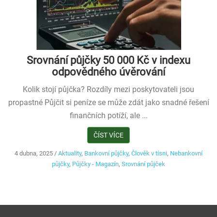
Srovnání půjčky 50 000 Kč v indexu
odpovědného úvěrování
Kolik stojí půjčka? Rozdíly mezi poskytovateli jsou
propastné Půjčit si peníze se může zdát jako snadné řešení
finančních potíží, ale ...
ČÍST VÍCE
4 dubna, 2025
/
Aktuality
,
Bankovní půjčky
,
Člověk v tísni
,
Nebankovní
půjčky
,
Půjčky - Magazín
,
Srovnání půjček