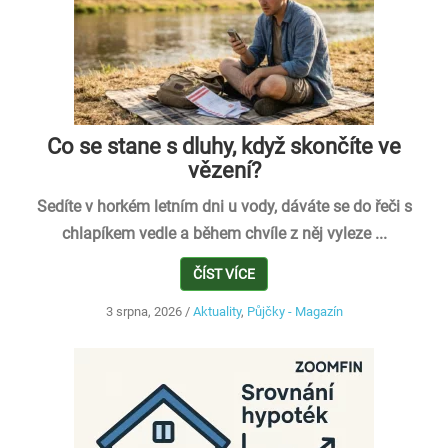
Co se stane s dluhy, když skončíte ve
vězení?
Sedíte v horkém letním dni u vody, dáváte se do řeči s
chlapíkem vedle a během chvíle z něj vyleze ...
ČÍST VÍCE
3 srpna, 2026
/
Aktuality
,
Půjčky - Magazín