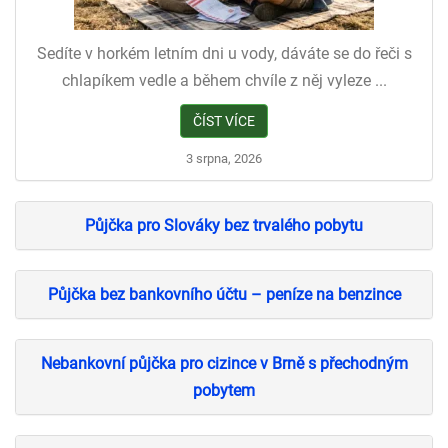
Sedíte v horkém letním dni u vody, dáváte se do řeči s
chlapíkem vedle a během chvíle z něj vyleze ...
ČÍST VÍCE
3 srpna, 2026
Půjčka pro Slováky bez trvalého pobytu
Půjčka bez bankovního účtu – peníze na benzince
Nebankovní půjčka pro cizince v Brně s přechodným
pobytem