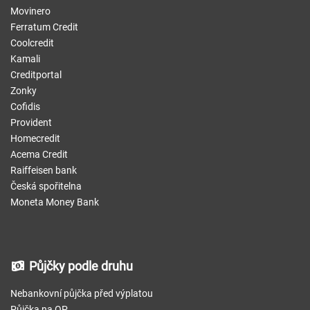
Movinero
Ferratum Credit
Coolcredit
Kamali
Creditportal
Zonky
Cofidis
Provident
Homecredit
Acema Credit
Raiffeisen bank
Česká spořitelna
Moneta Money Bank
Půjčky podle druhu
Nebankovní půjčka před výplatou
Půjčka na OP