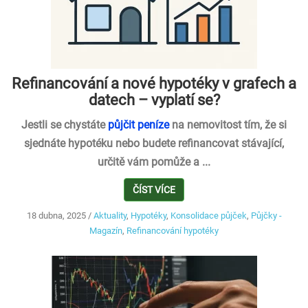
Refinancování a nové hypotéky v grafech a
datech – vyplatí se?
Jestli se chystáte
půjčit peníze
na nemovitost tím, že si
sjednáte hypotéku nebo budete refinancovat stávající,
určitě vám pomůže a ...
ČÍST VÍCE
18 dubna, 2025
/
Aktuality
,
Hypotéky
,
Konsolidace půjček
,
Půjčky -
Magazín
,
Refinancování hypotéky