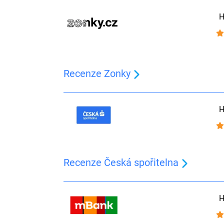
H
Recenze Zonky
H
Recenze Česká spořitelna
H