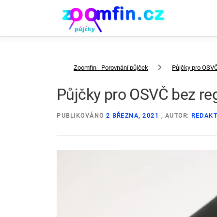
Přeskočit
na
obsah
Zoomfin - Porovnání půjček
Půjčky pro OSVČ 
Půjčky pro OSVČ bez reg
PUBLIKOVÁNO
2 BŘEZNA, 2021
, AUTOR:
REDAK