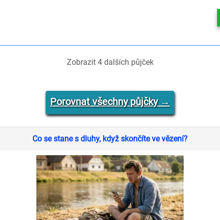
Zobrazit
4
dalších půjček
Porovnat všechny půjčky →
Co se stane s dluhy, když skončíte ve vězení?