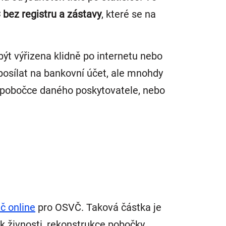
 bez registru a zástavy
, které se na
ýt výřizena klidně po internetu nebo
posílat na bankovní účet, ale mnohdy
a pobočce daného poskytovatele, nebo
č online
pro OSVČ. Taková částka je
 k živnosti, rekonstrukce pobočky