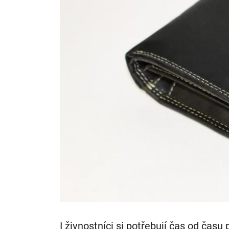
I živnostníci si potřebují čas od času