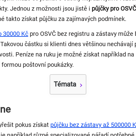
ty. Jednou z možnosti jsou jistě i
půjčky pro OSVČ
né takto získat půjčku za zajímavých podmínek.
do 30000 Kč
pro OSVČ bez registru a zástavy může b
Takovou částku si klienti dnes většinou nechávají 
vosti. Peníze na ruku je možné získat například n
í formou poštovní poukázky.
Témata
ine
řešit pokus získat
půjčku bez zástavy až 500000 K
o je například různé specializované nářadí potřebné