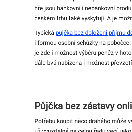
hře jsou bankovní i nebankovní produk
českém trhu také vyskytují. A je mož
Typická
půjčka bez doložení příjmu 
i formou osobní schůzky na pobočce. 
je zde i možnost výběru peněz v hoto
dále bvá nabízena i možnost převzet
Půjčka bez zástavy onl
Potřebu koupit něco drahého může vy
už využitelná na celou řadu věcí, jak