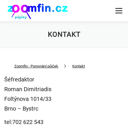
Přeskočit
na
Menu
obsah
RYCHLÁ PŮJČKA PODLE DRUHU
PŮJČKY SPOLEČNOSTI
KONTAKT
Zoomfin - Porovnání půjček
Kontakt
Šéfredaktor
Roman Dimitriadis
Foltýnova 1014/33
Brno – Bystrc
tel:702 622 543