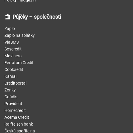
Půjčky – společnosti
Zaplo
Zaplo na splátky
ViaSMS
Soscredit
Movinero
Ferratum Credit
Coolcredit
Kamali
Creditportal
Zonky
Cofidis
Provident
Homecredit
Acema Credit
Raiffeisen bank
Česká spořitelna