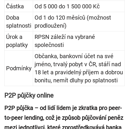
Částka
Od 5 000 do 1 500 000 Kč
Doba
Od 1 do 120 měsíců (možnost
splatnosti
prodloužení)
Úrok a
RPSN záleží na vybrané
poplatky
společnosti
Občanka, bankovní účet na své
jméno, trvalý pobyt v ČR, stáří nad
Podmínky
18 let a pravidelný příjem a dobrou
bonitu, nemít dluhy po splatnosti
P2P půjčky online
P2P půjčka – od lidí lidem je zkratka pro peer-
to-peer lending, což je způsob půjčování peněz
mezi jednotlivci, které zprostředkovává banka