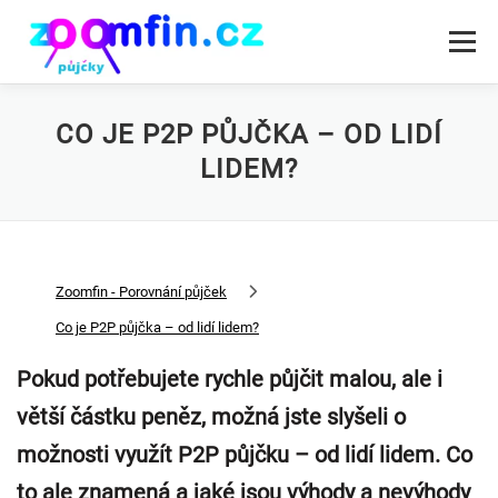
Přeskočit
na
Menu
obsah
RYCHLÁ PŮJČKA PODLE DRUHU
PŮJČKY SPOLEČNOSTI
CO JE P2P PŮJČKA – OD LIDÍ
LIDEM?
Zoomfin - Porovnání půjček
Co je P2P půjčka – od lidí lidem?
Pokud potřebujete rychle půjčit malou, ale i
větší částku peněz, možná jste slyšeli o
možnosti využít P2P půjčku – od lidí lidem. Co
to ale znamená a jaké jsou výhody a nevýhody