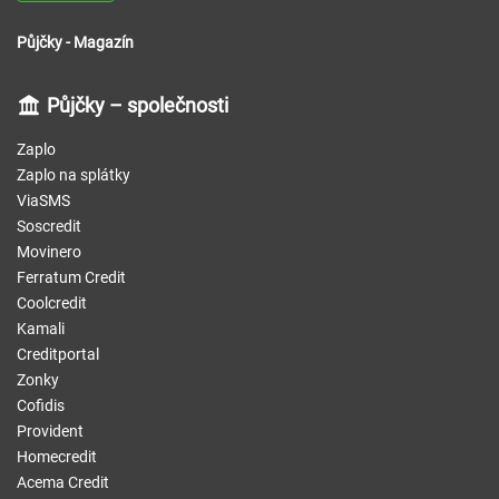
Půjčky - Magazín
Půjčky – společnosti
Zaplo
Zaplo na splátky
ViaSMS
Soscredit
Movinero
Ferratum Credit
Coolcredit
Kamali
Creditportal
Zonky
Cofidis
Provident
Homecredit
Acema Credit