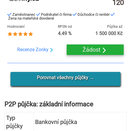
120
Zaměstnanec
Podnikatel či firma
Důchodce či rentiér
Žena na mateřské dovolené
Hodnocení
RPSN od
Půjčka až
4.49 %
1 500 000 Kč
Žádost
Recenze Zonky
Porovnat všechny půjčky →
P2P půjčka: základní informace
Typ
Bankovní půjčka
půjčky