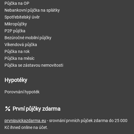
Půjčka na OP
Nebankovní půjčka na splátky
Spotřebitelský úvěr
Mikropůjčky
P2P půjčka
Bezúročné mobilní půjčky
Víkendová půjčka
Půjčka na rok
Půjčka na měsíc
Půjčka se zástavou nemovitosti
Hypotéky
Porovnání hypoték
První půjčky zdarma
prvnipujckazdarma.eu
- srovnání prvních půjček zdarma do 25 000
Kč ihned online na účet.