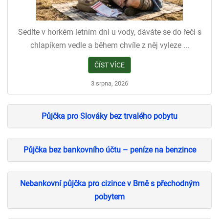
Sedíte v horkém letním dni u vody, dáváte se do řeči s
chlapíkem vedle a během chvíle z něj vyleze ...
ČÍST VÍCE
3 srpna, 2026
Půjčka pro Slováky bez trvalého pobytu
Půjčka bez bankovního účtu – peníze na benzince
Nebankovní půjčka pro cizince v Brně s přechodným
pobytem