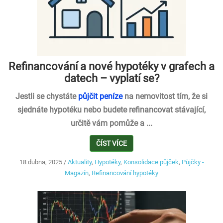
Refinancování a nové hypotéky v grafech a
datech – vyplatí se?
Jestli se chystáte
půjčit peníze
na nemovitost tím, že si
sjednáte hypotéku nebo budete refinancovat stávající,
určitě vám pomůže a ...
ČÍST VÍCE
18 dubna, 2025
/
Aktuality
,
Hypotéky
,
Konsolidace půjček
,
Půjčky -
Magazín
,
Refinancování hypotéky