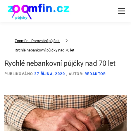
Přeskočit
na
Menu
obsah
RYCHLÁ PŮJČKA PODLE DRUHU
PŮJČKY SPOLEČNOSTI
Zoomfin - Porovnání půjček
Rychlé nebankovní půjčky nad 70 let
Rychlé nebankovní půjčky nad 70 let
PUBLIKOVÁNO
27 ŘÍJNA, 2020
, AUTOR:
REDAKTOR