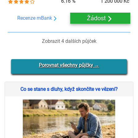
6.16 %
1 200 000 Kč
Žádost
Recenze mBank
Zobrazit
4
dalších půjček
Porovnat všechny půjčky →
Co se stane s dluhy, když skončíte ve vězení?