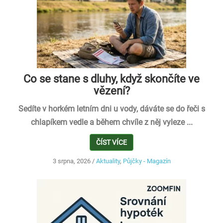
Co se stane s dluhy, když skončíte ve
vězení?
Sedíte v horkém letním dni u vody, dáváte se do řeči s
chlapíkem vedle a během chvíle z něj vyleze ...
ČÍST VÍCE
3 srpna, 2026
/
Aktuality
,
Půjčky - Magazín