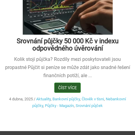
Srovnání půjčky 50 000 Kč v indexu
odpovědného úvěrování
Kolik stojí půjčka? Rozdíly mezi poskytovateli jsou
propastné Půjčit si peníze se může zdát jako snadné řešení
finančních potíží, ale ...
ČÍST VÍCE
4 dubna, 2025
/
Aktuality
,
Bankovní půjčky
,
Člověk v tísni
,
Nebankovní
půjčky
,
Půjčky - Magazín
,
Srovnání půjček