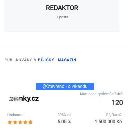
REDAKTOR
+ posts
PUBLIKOVÁNO V
PŮJČKY - MAGAZÍN
⌚Otevřeno i o víkendu
Max. doba splácení měsíců
120
Hodnocení
RPSN od
Půjčka až
5.05 %
1 500 000 Kč