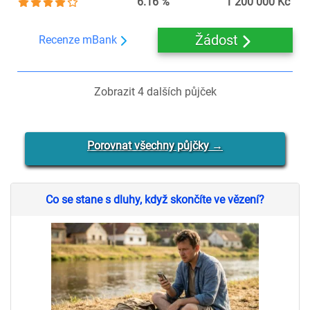
6.16 %
1 200 000 Kč
Žádost
Recenze mBank
Zobrazit
4
dalších půjček
Porovnat všechny půjčky →
Co se stane s dluhy, když skončíte ve vězení?