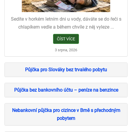
Sedíte v horkém letním dni u vody, dáváte se do řeči s
chlapíkem vedle a během chvíle z něj vyleze ...
ČÍST VÍCE
3 srpna, 2026
Půjčka pro Slováky bez trvalého pobytu
Půjčka bez bankovního účtu – peníze na benzince
Nebankovní půjčka pro cizince v Brně s přechodným
pobytem