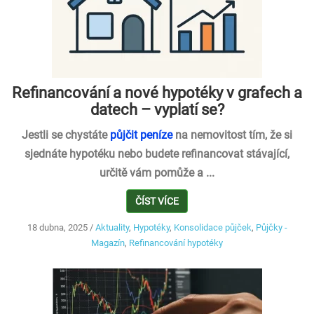
Refinancování a nové hypotéky v grafech a
datech – vyplatí se?
Jestli se chystáte
půjčit peníze
na nemovitost tím, že si
sjednáte hypotéku nebo budete refinancovat stávající,
určitě vám pomůže a ...
ČÍST VÍCE
18 dubna, 2025
/
Aktuality
,
Hypotéky
,
Konsolidace půjček
,
Půjčky -
Magazín
,
Refinancování hypotéky