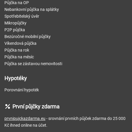
Půjčka na OP
Nebankovní půjčka na splátky
Spotřebitelský úvěr
Mikropůjčky
P2P půjčka
Bezúročné mobilní půjčky
Víkendová půjčka
Půjčka na rok
Půjčka na měsíc
Půjčka se zástavou nemovitosti
Hypotéky
Porovnání hypoték
První půjčky zdarma
prvnipujckazdarma.eu
- srovnání prvních půjček zdarma do 25 000
Kč ihned online na účet.