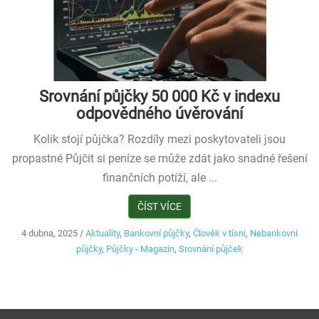
Srovnání půjčky 50 000 Kč v indexu
odpovědného úvěrování
Kolik stojí půjčka? Rozdíly mezi poskytovateli jsou
propastné Půjčit si peníze se může zdát jako snadné řešení
finančních potíží, ale ...
ČÍST VÍCE
4 dubna, 2025
/
Aktuality
,
Bankovní půjčky
,
Člověk v tísni
,
Nebankovní
půjčky
,
Půjčky - Magazín
,
Srovnání půjček