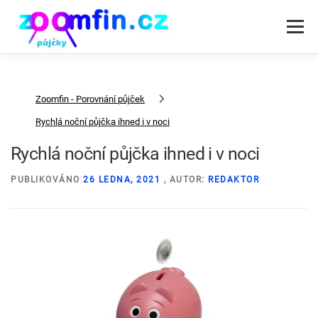
Přeskočit
na
Menu
obsah
RYCHLÁ PŮJČKA PODLE DRUHU
PŮJČKY SPOLEČNOSTI
Zoomfin - Porovnání půjček
Rychlá noční půjčka ihned i v noci
Rychlá noční půjčka ihned i v noci
PUBLIKOVÁNO
26 LEDNA, 2021
, AUTOR:
REDAKTOR