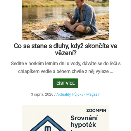
Co se stane s dluhy, když skončíte ve
vězení?
Sedíte v horkém letním dni u vody, dáváte se do řeči s
chlapíkem vedle a během chvíle z něj vyleze ...
ČÍST VÍCE
3 srpna, 2026
/
Aktuality
,
Půjčky - Magazín