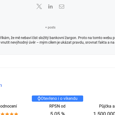
+ posts
nu říkám, že mě nebaví číst složitý bankovní žargon. Proto na tomto webu 
ni vnutit nevýhodný úvěr – mým cílem je ukázat pravdu, srovnat fakta a na
I
⌚Otevřeno i o víkendu
odnocení
RPSN od
Půjčka a
5.05 %
1 500 00