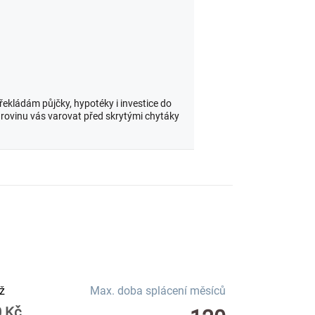
překládám půjčky, hypotéky i investice do
 rovinu vás varovat před skrytými chytáky
ž
Max. doba splácení měsíců
0 Kč