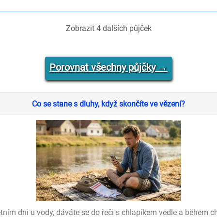
Zobrazit
4
dalších půjček
Porovnat všechny půjčky →
Co se stane s dluhy, když skončíte ve vězení?
tním dni u vody, dáváte se do řeči s chlapíkem vedle a během chví