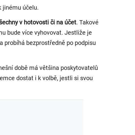
k jinému účelu.
šechny v hotovosti či na účet
. Takové
u bude více vyhovovat. Jestliže je
la probíhá bezprostředně po podpisu
 dnešní době má většina poskytovatelů
mce dostat i k volbě, jestli si svou