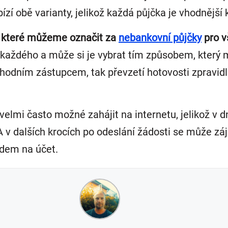
í obě varianty, jelikož každá půjčka je vhodnější 
, které můžeme označit za
nebankovní půjčky
pro v
 každého a může si je vybrat tím způsobem, který m
chodním zástupcem, tak převzetí hotovosti zpravid
 velmi často možné zahájit na internetu, jelikož v
 v dalších krocích po odeslání žádosti se může záje
odem na účet.