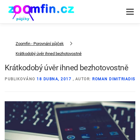
Přeskočit
na
Menu
obsah
RYCHLÁ PŮJČKA PODLE DRUHU
PŮJČKY SPOLEČNOSTI
Zoomfin - Porovnání půjček
Krátkodobý úvěr ihned bezhotovostně
Krátkodobý úvěr ihned bezhotovostně
PUBLIKOVÁNO
18 DUBNA, 2017
, AUTOR:
ROMAN DIMITRIADIS