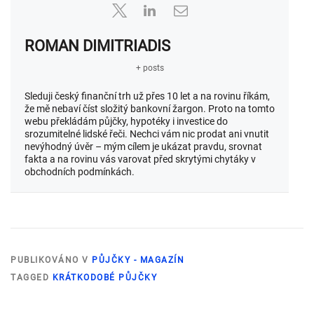
ROMAN DIMITRIADIS
+ posts
Sleduji český finanční trh už přes 10 let a na rovinu říkám,
že mě nebaví číst složitý bankovní žargon. Proto na tomto
webu překládám půjčky, hypotéky i investice do
srozumitelné lidské řeči. Nechci vám nic prodat ani vnutit
nevýhodný úvěr – mým cílem je ukázat pravdu, srovnat
fakta a na rovinu vás varovat před skrytými chytáky v
obchodních podmínkách.
PUBLIKOVÁNO V
PŮJČKY - MAGAZÍN
TAGGED
KRÁTKODOBÉ PŮJČKY