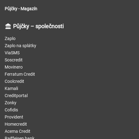
Půjčky - Magazín
Půjčky – společnosti
Zaplo
Zaplo na splátky
ViaSMS
Soscredit
Movinero
Ferratum Credit
Coolcredit
Kamali
Creditportal
Zonky
Cofidis
Provident
Homecredit
Acema Credit
Raiffeisen bank