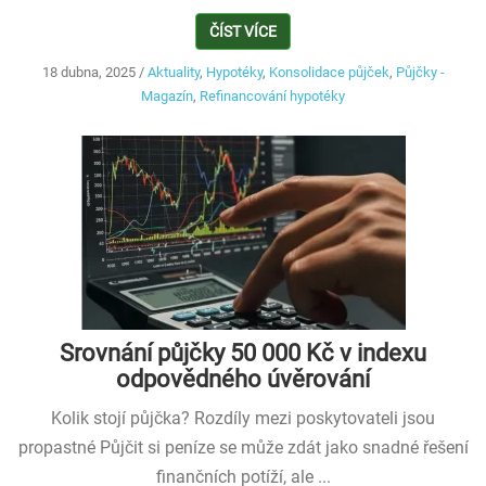
ČÍST VÍCE
18 dubna, 2025
/
Aktuality
,
Hypotéky
,
Konsolidace půjček
,
Půjčky -
Magazín
,
Refinancování hypotéky
Srovnání půjčky 50 000 Kč v indexu
odpovědného úvěrování
Kolik stojí půjčka? Rozdíly mezi poskytovateli jsou
propastné Půjčit si peníze se může zdát jako snadné řešení
finančních potíží, ale ...