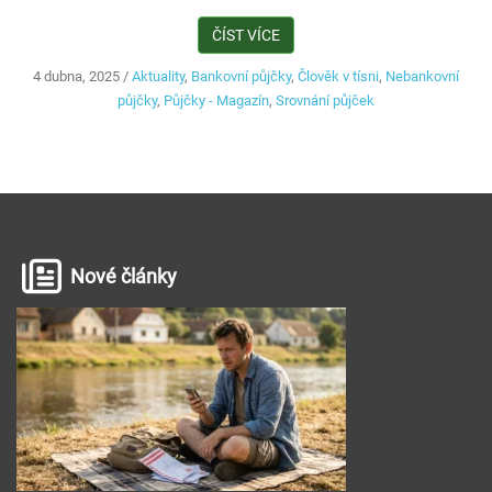
ČÍST VÍCE
4 dubna, 2025
/
Aktuality
,
Bankovní půjčky
,
Člověk v tísni
,
Nebankovní
půjčky
,
Půjčky - Magazín
,
Srovnání půjček
Nové články