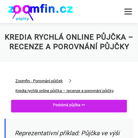
Přeskočit
na
Menu
obsah
RYCHLÁ PŮJČKA PODLE DRUHU
PŮJČKY SPOLEČNOSTI
KREDIA RYCHLÁ ONLINE PŮJČKA –
RECENZE A POROVNÁNÍ PŮJČKY
Zoomfin - Porovnání půjček
Kredia rychlá online půjčka – recenze a porovnání půjčky
Podobná půjčka >>
Reprezentativní příklad: Půjčka ve výši