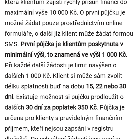
která klientům zajistí rychlý přísun financí do
maximální výše 10 000 Kč. O první půjčku je
možné žádat pouze prostřednictvím online
formuláře, o další již klient může žádat formou
SMS.
První půjčka je klientům poskytnuta v
minimální výši, to znamená ve výši 1 000 Kč.
Při každé další žádosti je limit navýšen o
dalších 1 000 Kč. Klient si může sám zvolit
délku splatnosti buď na dobu
15, 22 nebo 30
dní
. Existuje možnost si půjčku prodloužit o
dalších
30 dní za poplatek 350 Kč
. Půjčka je
určena pro klienty s pravidelným finančním
příjmem, kteří nejsou zapsáni v registru