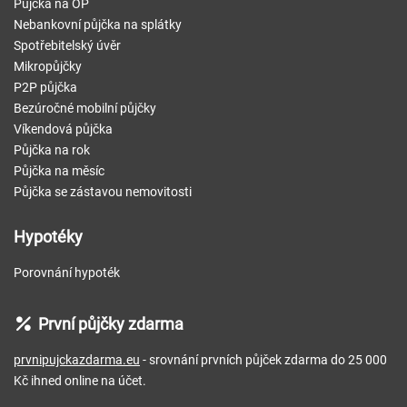
Půjčka na OP
Nebankovní půjčka na splátky
Spotřebitelský úvěr
Mikropůjčky
P2P půjčka
Bezúročné mobilní půjčky
Víkendová půjčka
Půjčka na rok
Půjčka na měsíc
Půjčka se zástavou nemovitosti
Hypotéky
Porovnání hypoték
První půjčky zdarma
prvnipujckazdarma.eu
- srovnání prvních půjček zdarma do 25 000
Kč ihned online na účet.